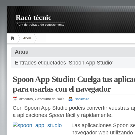
Racó tècnic
Punt de trobada de coneixements
Arxiu
Arxiu
Entrades etiquetades ‘Spoon App Studio’
Spoon App Studio: Cuelga tus aplicac
para usarlas con el navegador
dimecres, 7 d'octubre de 2009
Booletaire
Con Spoon App Studio podéis convertir vuestras 
a aplicaciones
Spoon
fácil y rápidamente.
Las aplicaciones Spoon se
navegador web utilizando 