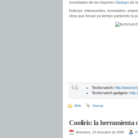
novedades de los mayores
Startups
de la
Noticias interesantes, novedades, empr
otras que llevan ya tiempo partiendo la p
Techcrunch:
http://www.te
Techcrunch gadgets:
http
Web
Startup
Cooliris: la herramienta
divendres, 23 d'octubre de 2009
D