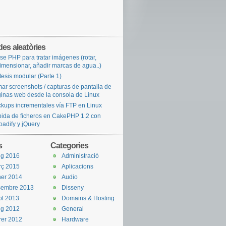
des aleatòries
se PHP para tratar imágenes (rotar,
imensionar, añadir marcas de agua..)
tesis modular (Parte 1)
ar screenshots / capturas de pantalla de
inas web desde la consola de Linux
kups incrementales vía FTP en Linux
ida de ficheros en CakePHP 1.2 con
oadify y jQuery
s
Categories
ig 2016
Administració
rç 2015
Aplicacions
er 2014
Audio
sembre 2013
Disseny
iol 2013
Domains & Hosting
ig 2012
General
rer 2012
Hardware