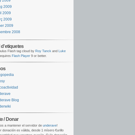
y 2009
ig 2009
il 2009
rç 2009
er 2009
sembre 2008
 d'etiquetes
lus Flash tag cloud by
Roy Tanck
and
Luke
equires
Flash Player
9 or better.
ços
ogopedia
osy
coactividad
derave
erave Blog
erwiki
e / Donar
os a mantener el servidor de
underave
!
r donación es válida, desde 1 mísero €urillo