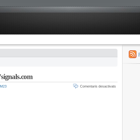
37signals.com
M23
Comentaris desactivats