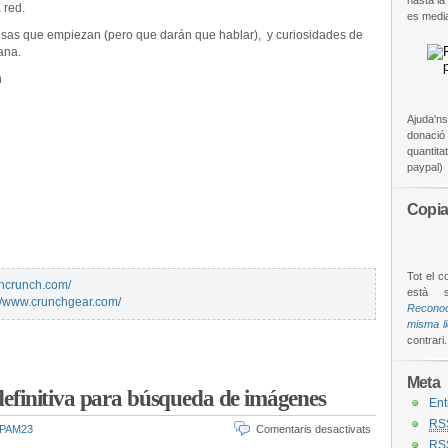
hasta la
 red.
es medi
esas que empiezan (pero que darán que hablar), y curiosidades de
ana.
Ajuda'ns
donació é
quantita
paypal)
Copia
Tot el c
chcrunch.com/
està 
://www.crunchgear.com/
Reconoc
misma l
contrari.
Meta
 definitiva para búsqueda de imágenes
Ent
RS
PAM23
Comentaris desactivats
RS