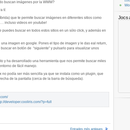
udo buscan imágenes por la WWW?
Wor
a tí:
Jocs 
brida) que te permite buscar imágenes en diferentes sitios como
a…. incluso videos en youtube!
ue puedes buscar en todos estos sitios en un sólo click, y además en
una imagen en google. Pones el tipo de imagen y le das eal return,
, buscar en botón de “siguiente” y pulsarlo para visualizar unos
to y ha desarrollado una herramienta que nos permite buscar miles
ntorno de fácil manejo.
ox no podía ser más sencilla ya que se instala como un plugin, que
recha de la pantalla (cerca de la barra de búsqueda).
s.com/
tp://developer.cooliris.com/?p=full
Entrades més antigues