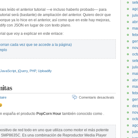
set
ago
ais leído el anterior tutorial —e incluso haberlo probado— para
tutorial será (bastante) de ampliación del anterior. Quiero decir que
jul
orque ya lo hice en el anterior, así como que en este hay mejoras,
abr
dify con JSON en lugar de con texto plano.
mar
orial que voy a explicar en este enlace:
feb
gen
orran cada vez que se accede a la página)
no
mplo
oct
set
jul
JavaScript
,
jQuery
,
PHP
,
Uploadify
ma
abr
mitas
ma
feb
taire
Comentaris desactivats
gen
de
no
en españa el producto
PopCorn Hour
también conocido como .
oct
ago
ositivo de red todo en uno que utiliza como motor el más potente
jul
 el SMP8635C. Es una combinación de Reproductor Media Player