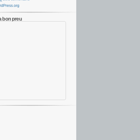
dPress.org
a bon preu