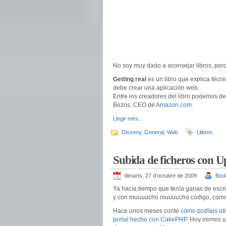
No soy muy dado a aconsejar libros, per
Getting real
es un libro que explica técn
debe crear una aplicación web.
Entre los creadores del libro podemos 
Bezos, CEO de
Amazon.com
.
Llegir més…
Disseny
,
General
,
Web
Llibres
Subida de ficheros con 
dimarts, 27 d'octubre de 2009
Bool
Ya hacía tiempo que tenía ganas de escri
y con muuuucho muuuucho código, como 
Hace unos meses conté
cómo podíais util
portal hecho con CakePHP
. Hoy iremos 