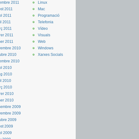
embre 2011
Linux
st 2011
Mac
iol 2011
Programació
il 2011
Telefonia
ç 2011
Vídeo
rer 2011
Visuals
er 2011
Web
vembre 2010
Windows
ubre 2010
Xarxes Socials
embre 2010
iol 2010
ig 2010
il 2010
rç 2010
rer 2010
er 2010
sembre 2009
vembre 2009
ubre 2009
st 2009
iol 2009