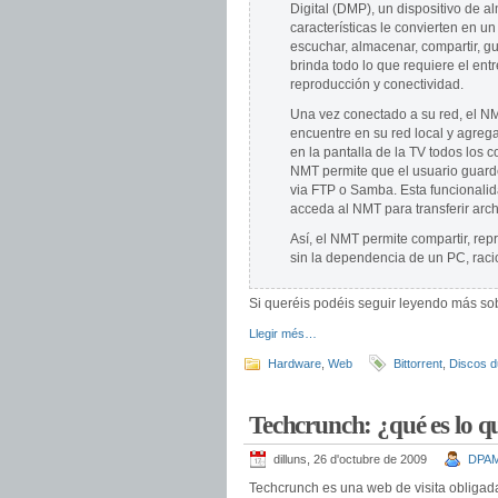
Digital (DMP), un dispositivo de 
características le convierten en un
escuchar, almacenar, compartir, g
brinda todo lo que requiere el ent
reproducción y conectividad.
Una vez conectado a su red, el N
encuentre en su red local y agreg
en la pantalla de la TV todos los
NMT permite que el usuario guard
via FTP o Samba. Esta funcionali
acceda al NMT para transferir arch
Así, el NMT permite compartir, rep
sin la dependencia de un PC, raci
Si queréis podéis seguir leyendo más so
Llegir més…
Hardware
,
Web
Bittorrent
,
Discos d
Techcrunch: ¿qué es lo qu
dilluns, 26 d'octubre de 2009
DPA
Techcrunch es una web de visita obligad