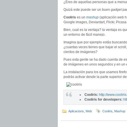
¿Eres de aquellas personas que a men
Quizá este puede ser un buen
gadget
par
Cooliris
es un
mashup
(aplicación web hí
Google images, Deviantart, Flickr, Picas
Bien, cual es la ventaja? la ventaja es q
un entorno de fácil manejo.
Imagina que por ejemplo estás buscando 
¿cuantas veces tienes que bajar el scroll
cientos de imágenes?
Pues esta gente se ha dado cuenta de es
de imágenes en unos segundos y en un e
La instalación para los que usamos firef
podrás activar desde la parte superior de
Cooliris:
http://www.cooliri
Cooliris for developers:
ht
Aplicacions
,
Web
Cooliris
,
Mashup