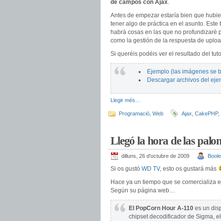
de campos con Ajax
.
Antes de empezar estaría bien que hubier
tener algo de práctica en el asunto. Este 
habrá cosas en las que no profundizaré p
como la gestión de la respuesta de uploa
Si queréis podéis ver el resultado del tut
Ejemplo (las imágenes se b
Descargar archivos del eje
Llegir més…
Programació
,
Web
Ajax
,
CakePHP
,
Llegó la hora de las palo
dilluns, 26 d'octubre de 2009
Boole
Si os gustó
WD TV
, esto os gustará más
Hace ya un tiempo que se comercializa 
Según su página web…
El PopCorn Hour A-110
es un disp
chipset decodificador de Sigma,