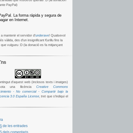
 cantidad que vosotros queráis :D (la donación
ante PayPal)
 a mantenir el servidor d'
underave
! Qualsevol
s vàlida, des d'un insignificant €urillu fins la
t que vulgueu :D (la donació es fa mitjançant
’ns
ontingut d'aquest web (inclosos texts i imatges)
sota una llicència
Creative Commons
imiento - No comercial - Compartir bajo la
icencia 3.0 España License
, tret que s'indiqui el
ra
S
de les entrades
S
dels comentaris