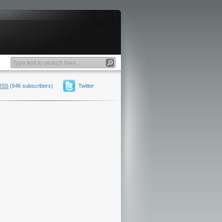
RSS
(646 subscribers)
Twitter