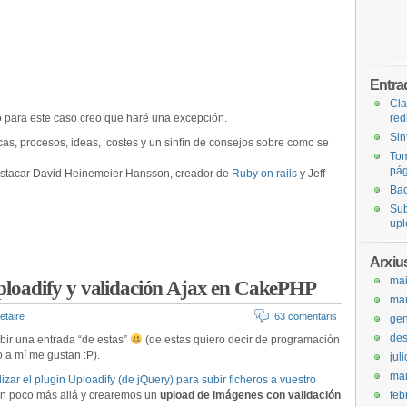
Entra
Cla
o para este caso creo que haré una excepción.
red
Sin
icas, procesos, ideas, costes y un sinfín de consejos sobre como se
Tom
pág
destacar David Heinemeier Hansson, creador de
Ruby on rails
y Jeff
Bac
Sub
upl
Arxiu
ma
Uploadify y validación Ajax en CakePHP
ma
etaire
63 comentaris
gen
de
bir una entrada “de estas”
(de estas quiero decir de programación
a mí me gustan :P).
jul
ma
izar el plugin Uploadify (de jQuery) para subir ficheros a vuestro
un poco más allá y crearemos un
upload de imágenes con validación
feb