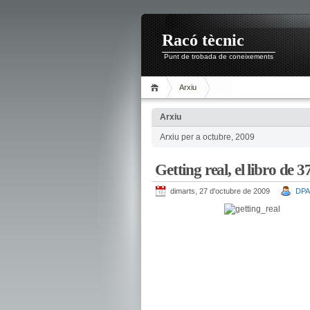
Racó tècnic
Punt de trobada de coneixements
Arxiu
Arxiu
Arxiu per a octubre, 2009
Getting real, el libro de 
dimarts, 27 d'octubre de 2009
DPA