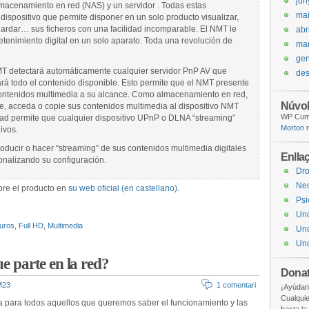
jun
almacenamiento en red (NAS) y un servidor . Todas estas
ma
 dispositivo que permite disponer en un solo producto visualizar,
uardar… sus ficheros con una facilidad incomparable. El NMT le
abr
retenimiento digital en un solo aparato. Toda una revolución de
ma
gen
MT detectará automáticamente cualquier servidor PnP AV que
de
ará todo el contenido disponible. Esto permite que el NMT presente
 contenidos multimedia a su alcance. Como almacenamiento en red,
Núvol
e, acceda o copie sus contenidos multimedia al dispositivo NMT
WP Cumu
dad permite que cualquier dispositivo UPnP o DLNA “streaming”
Morton
r
ivos.
roducir o hacer “streaming” de sus contenidos multimedia digitales
Enlla
onalizando su configuración.
Dr
Ne
bre el producto en
su web oficial (en castellano)
.
Psi
Un
uros
,
Full HD
,
Multimedia
Und
Und
e parte en la red?
Donat
M23
1 comentari
¡Ayúdan
Cualquie
a para todos aquellos que queremos saber el funcionamiento y las