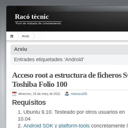
Racó tècnic
Punt de trobada de coneixements
Arxiu
Arxiu
Entrades etiquetades ‘Android’
Acceso root a estructura de ficheros 
Toshiba Folio 100
dimecres, 16 de març de 2011
manuso245
Requisitos
Ubuntu 9.10. Testeado por otros usuarios en
10.04
Android SDK y platform-tools
concretamente 