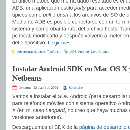
El único método que me ha dado resultado es el us
ADB, una aplicación estilo
putty
para acceder med
típicos como
pull
o
push
a los archivos de SO de un
Mediante ADB es posible conectarse con un termina
sistema y comprobar la ruta del archivo hosts. Tamb
pc local, modificarlo y después volverlo a meter en
del dispositivo.
Llegir més…
Administració
,
Linux
,
Telefonia
ADB
,
Android
,
Java
,
Ubuntu
Instalar Android SDK en Mac OS X y
Netbeans
dimecres, 22 d'abril de 2009
Booletaire
Vamos a instalar el SDK Android (para desarrollar 
para teléfonos móviles con sistema operativo And
X (en mi caso
Leopard
, no creo que haya muchas 
versiones anteriores).
Descarguemos el SDK de la
página de desarrollo 