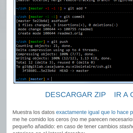
DESCARGAR ZIP
IR A
Muestra los datos
exactamente igual que lo hace p
me he comido los ceros (no me parecen necesarios
pequeño añadido: en caso de tener cambios
stash