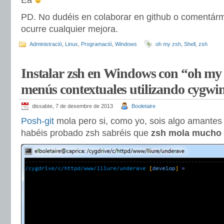
PD. No dudéis en colaborar en github o comentárme
ocurre cualquier mejora.
Administració
,
Linux
,
Programació
,
Windows
oh my zsh
,
Shell
,
zsh
Instalar zsh en Windows con “oh my 
menús contextuales utilizando cygwi
dissabte, 7 de desembre de 2013
Booletaire
Posh-git
mola pero si, como yo, sois algo amantes 
habéis probado zsh sabréis que
zsh mola mucho