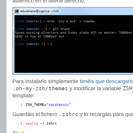
asterisco en el lateral derecho:
Para instalarlo simplemente
tenéis que descargarl
.oh-my-zsh/themes
ZSH
y modificar la variable
template:
1
ZSH_THEME=
"racotecnic"
.zshrc
Guardáis el fichero
y lo recargáis para que
1
source
~/.zshrc
Ea