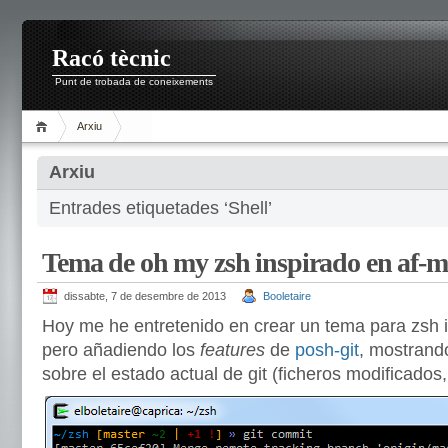
Racó tècnic
Punt de trobada de coneixements
Arxiu
Arxiu
Entrades etiquetades ‘Shell’
Tema de oh my zsh inspirado en af-ma
dissabte, 7 de desembre de 2013
Booletaire
Hoy me he entretenido en crear un tema para zsh 
pero añadiendo los
features
de
posh-git
, mostrand
sobre el estado actual de git (ficheros modificados,