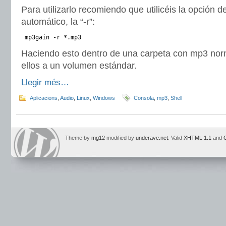
Para utilizarlo recomiendo que utilicéis la opción 
automático, la “-r”:
mp3gain -r *.mp3
Haciendo esto dentro de una carpeta con mp3 nor
ellos a un volumen estándar.
Llegir més…
Aplicacions
,
Audio
,
Linux
,
Windows
Consola
,
mp3
,
Shell
Theme by
mg12
modified by
underave.net
. Valid
XHTML 1.1
and