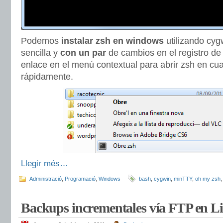
Podemos
instalar zsh en windows
utilizando cyg
sencilla y
con un par
de cambios en el registro d
enlace en el menú contextual para abrir zsh en cual
rápidamente.
Llegir més…
Administració
,
Programació
,
Windows
bash
,
cygwin
,
minTTY
,
oh my zsh
Backups incrementales vía FTP en L