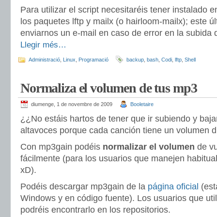
Para utilizar el script necesitaréis tener instalado e
los paquetes lftp y mailx (o hairloom-mailx); este ú
enviarnos un e-mail en caso de error en la subida
Llegir més…
Administració
,
Linux
,
Programació
backup
,
bash
,
Codi
,
lftp
,
Shell
Normaliza el volumen de tus mp3
diumenge, 1 de novembre de 2009
Booletaire
¿¿No estáis hartos de tener que ir subiendo y baj
altavoces porque cada canción tiene un volumen di
Con mp3gain podéis
normalizar el volumen
de v
fácilmente (para los usuarios que manejen habitual
xD).
Podéis descargar mp3gain de la
página oficial
(est
Windows y en código fuente). Los usuarios que util
podréis encontrarlo en los repositorios.