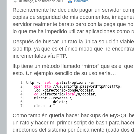
diumenge, 6 de febrer de 2011
Booletaire
Recientemente he decidido pagar un servidor comp
copias de seguridad de mis documentos, imágene
servidor realmente barato pero con la pega que n
lo que me ha impedido utilizar aplicaciones como r
Después de buscar un rato la única solución viabl
sido lftp, ya que es el único modo que he encontr
incrementales vía FTP.
lftp tiene un método llamado “mirror” que es el que
esto. Un ejemplo sencillo de su uso sería…
1
lftp -c "
set
ftp
:list-options -a;
2
open
ftp
://usuarioftp:passwordftp@hostftp;
3
lcd /directorio/donde/copiar;
4
cd
/directorio/
local
/a/copiar;
5
mirror --reverse \
6
--delete;
7
close -a;"
Como también quería hacer backups de MySQL he
un rato y hacer mi primer script de bash para hace
directorios del sistema periódicamente (cada dos d