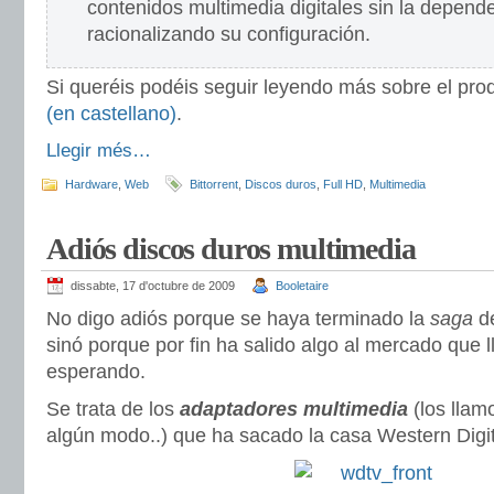
contenidos multimedia digitales sin la depend
racionalizando su configuración.
Si queréis podéis seguir leyendo más sobre el pr
(en castellano)
.
Llegir més…
Hardware
,
Web
Bittorrent
,
Discos duros
,
Full HD
,
Multimedia
Adiós discos duros multimedia
dissabte, 17 d'octubre de 2009
Booletaire
No digo adiós porque se haya terminado la
saga
de
sinó porque por fin ha salido algo al mercado que 
esperando.
Se trata de los
adaptadores multimedia
(los llam
algún modo..) que ha sacado la casa Western Digit