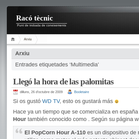
Racó tècnic
Punt de trobada de coneixements
Arxiu
Arxiu
Entrades etiquetades ‘Multimedia’
Llegó la hora de las palomitas
dilluns, 26 d'octubre de 2009
Booletaire
Si os gustó
WD TV
, esto os gustará más
Hace ya un tiempo que se comercializa en españa
Hour
también conocido como . Según su página
El PopCorn Hour A-110
es un dispositivo de