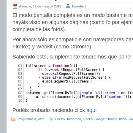
dissabte, 12 de maig de 2012
Booletaire
El modo pantalla completa es un modo bastante m
hayáis visto en algunas páginas (como fb por ejemp
completa de las fotos).
Por ahora sólo es compatible con navegadores b
Firefox) y Webkit (como Chrome).
Sabiendo esto, simplemente tendremos que poner
01
fullscreen =
function
(e){
02
if
(e.webkitRequestFullScreen) {
03
e.webkitRequestFullScreen();
04
}
else
if
(e.mozRequestFullScreen) {
05
e.mozRequestFullScreen();
06
}
07
}
08
document.getElementById(
'ejemplo-fullscreen'
).oncli
09
fullscreen(document.getElementById(
'content'
));
10
}
Podéis probarlo haciendo click
aquí
Programació
,
Web
Firefox
,
fullscreen
,
Gecko
,
Google Chrome
,
html5
,
Ja