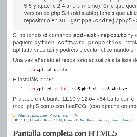
5.5 y apache 2.4 ahora mismo). Si lo que queréi
versión de php 5.4 (old stable) tenéis que utili
ppa:ondrej/php5-
repositorio en su lugar:
add-apt-repository
Si no tenéis el comando
e
python-software-properties
paquete
instal
aptitude si es así y podréis ejecutar el comando s
Una vez añadido el repositorio actualizáis la lista 
1
sudo
apt-get update
E instaláis php5:
1
sudo
apt-get
install
php5 php5-cli php5-whatever
Probado en Ubuntu 11.10 y 12.04 x64 tanto con e
mod_php5 como con fastFCGI (con apache en mod
Administració
,
Linux
,
Programació
PHP
,
PHP5
,
Ubuntu
,
Ubuntu 11.10
,
Ubuntu 12.04
,
Ubuntu Oneiric
,
Ubuntu Quantal
Pantalla completa con HTML5