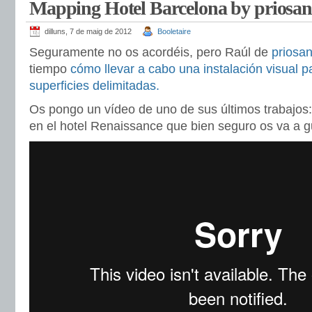
Mapping Hotel Barcelona by priosa
dilluns, 7 de maig de 2012
Booletaire
Seguramente no os acordéis, pero Raúl de
priosa
tiempo
cómo llevar a cabo una instalación visual 
superficies delimitadas.
Os pongo un vídeo de uno de sus últimos trabajos
en el hotel Renaissance que bien seguro os va a 