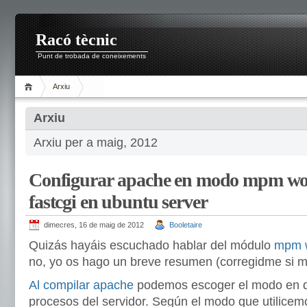
Racó tècnic
Punt de trobada de coneixements
Arxiu
Arxiu
Arxiu per a maig, 2012
Configurar apache en modo mpm wo
fastcgi en ubuntu server
dimecres, 16 de maig de 2012
Booletaire
Quizás hayáis escuchado hablar del módulo
mpm w
no, yo os hago un breve resumen (corregidme si m
Al compilar apache
podemos escoger el modo en q
procesos del servidor. Según el modo que utilicem