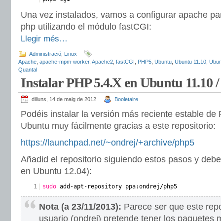
Una vez instalados, vamos a configurar apache par
php utilizando el módulo fastCGI:
Llegir més…
Administració
,
Linux
Apache
,
apache-mpm-worker
,
Apache2
,
fastCGI
,
PHP5
,
Ubuntu
,
Ubuntu 11.10
,
Ubun
Quantal
Instalar PHP 5.4.X en Ubuntu 11.10 /
dilluns, 14 de maig de 2012
Booletaire
Podéis instalar la versión más reciente estable de
Ubuntu muy fácilmente gracias a este repositorio:
https://launchpad.net/~ondrej/+archive/php5
Añadid el repositorio siguiendo estos pasos y debe
en Ubuntu 12.04):
1
sudo
add-apt-repository ppa:ondrej/php5
Nota (a 23/11/2013):
Parece ser que este repos
usuario (ondrej) pretende tener los paquetes 