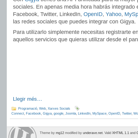
sociales. En apenas media hora habrás integrado e
Facebook, Twitter, LinkedIn,
OpenID
,
Yahoo
,
MySp
las redes sociales que puedes integrar con Gigya.
Para utilizarlo simplemente necesitas registrarte e
aquellos servicios que quieras utilizar desde el pan
Llegir més…
Programació
,
Web
,
Xarxes Socials
Connect
,
Facebook
,
Gigya
,
google
,
Joomla
,
LinkedIn
,
MySpace
,
OpenID
,
Twitter
,
Wo
Theme by
mg12
modified by
underave.net
. Valid
XHTML 1.1
and