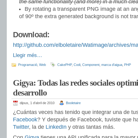
the same functionality (and more) in a much cle
By rotating a transparent PNG image at an angl
of 90º the extra generated background is not tra
Download:
http://github.com/elboletaire/Watimage/archives/ma
Llegir més…
Programació
,
Web
CakePHP
,
Codi
,
Component
,
marca d'aigua
,
PHP
Gigya: Todas las redes sociales optim
desarrollo
dijous, 1 d'abril de 2010
Booletaire
¿Cuántas veces has tenido que integrar una de tu
Facebook
? Y después de Facebook, tuviste que ha
Twitter
, la de
LinkedIn
y otras tantas más.
Con
Gigya
tienes una API unificada para la mayor 