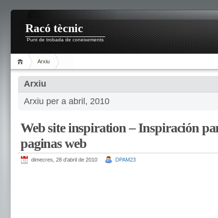
Racó tècnic
Punt de trobada de coneixements
Arxiu
Arxiu
Arxiu per a abril, 2010
Web site inspiration – Inspiración pa
paginas web
dimecres, 28 d'abril de 2010
DPAM23