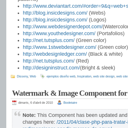
http://www.deviantart.com/#order=9&q=web+s
http://blog.insicdesigns.com/
(Webs)
http://blog.insicdesigns.com/
(Logos)
http://www.webdesignerdepot.com/
(Watercolo
http://www.youthedesigner.com/
(Portafolios)
http://net.tutsplus.com/
(Green color)
http://www.1stwebdesigner.com/
(Green color)
http://webdesignledger.com/
(Black & white)
http://net.tutsplus.com/
(Red)
http://designinstruct.com/
(Bright & sleek)
Disseny
,
Web
ejemplos diseño web
,
Inspiration
,
web site design
,
web site
Watermark & Image Component fo
dimarts, 6 d'abril de 2010
Booletaire
Note:
This Component has been updated and 
changes here:
/2011/04/clase-php-para-tratar