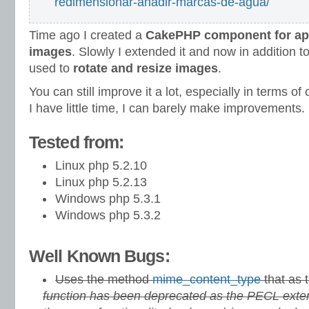
redimensionar-anadir-marcas-de-agua/
Time ago I created a
CakePHP component for app
images
. Slowly I extended it and now in addition 
used to
rotate and resize images
.
You can still improve it a lot, especially in terms of
I have little time, I can barely make improvements.
Tested from:
Linux php 5.2.10
Linux php 5.2.13
Windows php 5.3.1
Windows php 5.3.2
Well Known Bugs:
Uses the method
mime_content_type
that as 
function has been deprecated as the PECL ext