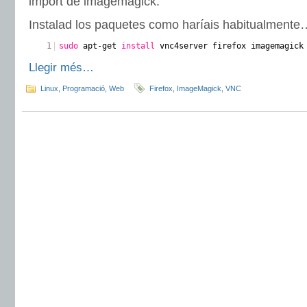
import de imagemagick.
Instalad los paquetes como haríais habitualmente
1
sudo
apt-get
install
vnc4server firefox imagemagick
Llegir més…
Linux
,
Programació
,
Web
Firefox
,
ImageMagick
,
VNC