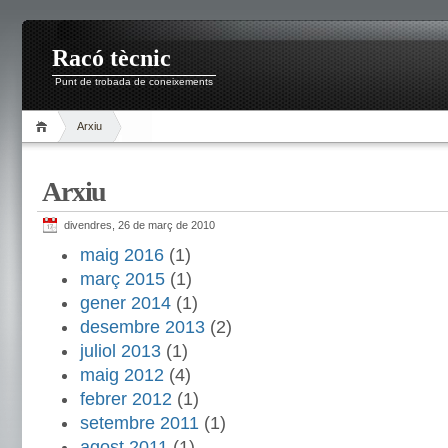
Racó tècnic
Punt de trobada de coneixements
Arxiu
Arxiu
divendres, 26 de març de 2010
maig 2016
(1)
març 2015
(1)
gener 2014
(1)
desembre 2013
(2)
juliol 2013
(1)
maig 2012
(4)
febrer 2012
(1)
setembre 2011
(1)
agost 2011
(1)