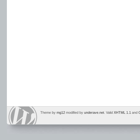
Theme by
mg12
modified by
underave.net
. Valid
XHTML 1.1
and