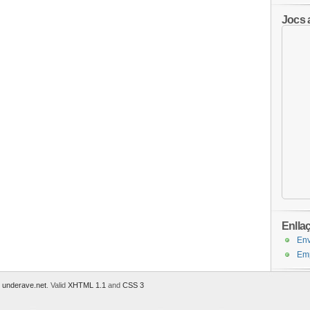
Jocs 
Enlla
Env
Emp
y
underave.net
. Valid
XHTML 1.1
and
CSS 3