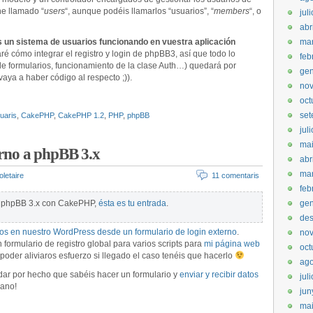
he llamado “
users
“, aunque podéis llamarlos “usuarios”, “
members
“, o
jul
abr
s un sistema de usuarios funcionando en vuestra aplicación
mar
caré cómo integrar el registro y login de phpBB3, así que todo lo
feb
de formularios, funcionamiento de la clase Auth…) quedará por
gen
vaya a haber código al respecto ;)).
no
oct
set
uaris
,
CakePHP
,
CakePHP 1.2
,
PHP
,
phpBB
jul
ma
erno a phpBB 3.x
abr
ma
oletaire
11 comentaris
feb
ar phpBB 3.x con CakePHP,
ésta es tu entrada
.
gen
de
ios en nuestro WordPress desde un formulario de login externo
.
no
ormulario de registro global para varios scripts para
mi página web
oct
 poder aliviaros esfuerzo si llegado el caso tenéis que hacerlo
ago
 a dar por hecho que sabéis hacer un formulario y
enviar y recibir datos
jul
rano!
jun
ma