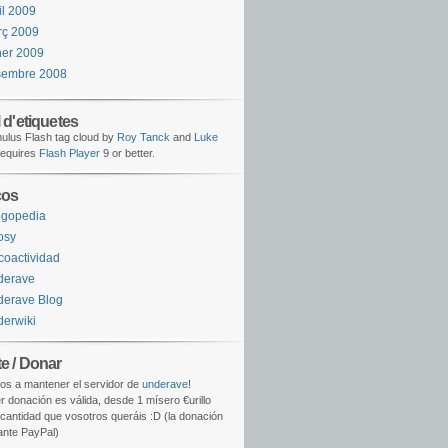
il 2009
rç 2009
er 2009
sembre 2008
 d'etiquetes
lus Flash tag cloud by
Roy Tanck
and
Luke
equires
Flash Player
9 or better.
ços
ogopedia
osy
coactividad
derave
erave Blog
erwiki
e / Donar
os a mantener el servidor de
underave
!
r donación es válida, desde 1 mísero €urillo
 cantidad que vosotros queráis :D (la donación
ante PayPal)