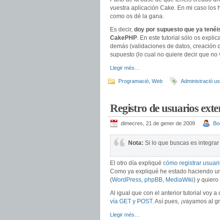
vuestra aplicación Cake. En mi caso los 
como os dé la gana.
Es decir,
doy por supuesto que ya tenéi
CakePHP
. En este tutorial sólo os expli
demás (validaciones de datos, creación 
supuesto (lo cual no quiere decir que no 
Llegir més…
Programació
,
Web
Administració us
Registro de usuarios ext
dimecres, 21 de gener de 2009
Bo
Nota:
Si lo que buscas es integr
El otro día expliqué
cómo registrar usuar
Como ya expliqué he estado haciendo un f
(
WordPress
,
phpBB
,
MediaWiki
) y quiero
Al igual que con el anterior tutorial voy
vía GET y POST
. Así pues, ¡vayamos al g
Llegir més…