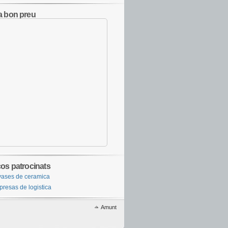
a bon preu
ços patrocinats
ases de ceramica
resas de logistica
Amunt