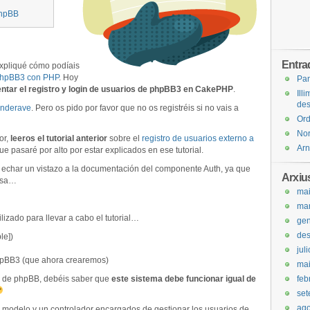
phpBB
Entra
xpliqué cómo podíais
 phpBB3 con PHP
. Hoy
Pan
ntar el registro y login de usuarios de phpBB3 en CakePHP
.
Ill
de
nderave
. Pero os pido por favor que no os registréis si no vais a
Ord
Nor
or,
leeros el tutorial anterior
sobre el
registro de usuarios externo a
Arn
ue pasaré por alto por estar explicados en ese tutorial.
s echar un vistazo a la documentación del componente Auth, ya que
Arxiu
cosa…
ma
ma
izado para llevar a cabo el tutorial…
gen
de
le])
jul
hpBB3 (que ahora crearemos)
ma
.2 de phpBB, debéis saber que
este sistema debe funcionar igual de
feb
set
ago
n modelo y un controlador encargados de gestionar los usuarios de