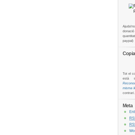
Ajuda'ns
donació é
quantita
paypal)
Copia
Tot el c
està 
Reconoc
misma l
contrari.
Meta
Ent
RS
RS
Wor