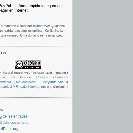
 a mantenir el servidor d'
underave
! Qualsevol
s vàlida, des d'un insignificant €urillu fins la
t que vulgueu :D (la donació es fa mitjançant
’ns
ontingut d'aquest web (inclosos texts i imatges)
sota una llicència
Creative Commons
imiento - No comercial - Compartir bajo la
icencia 3.0 España License
, tret que s'indiqui el
ra
S
de les entrades
S
dels comentaris
dPress.org