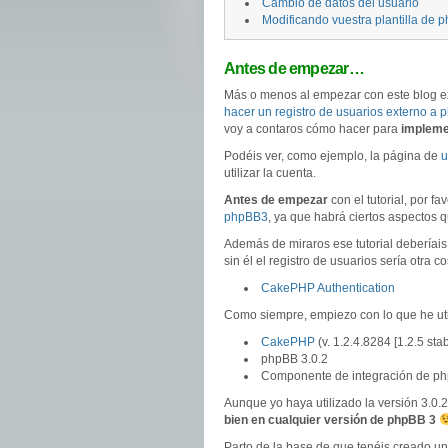
Cambio de datos del usuario
Modificando vuestra plantilla de 
Antes de empezar…
Más o menos al empezar con este blog e
hacer un registro de usuarios externo a
voy a contaros cómo hacer para
impleme
Podéis ver, como ejemplo, la página de
u
utilizar la cuenta.
Antes de empezar
con el tutorial, por fav
phpBB3
, ya que habrá ciertos aspectos q
Además de miraros ese tutorial deberíai
sin él el registro de usuarios sería otra 
CakePHP Authentication
Como siempre, empiezo con lo que he util
CakePHP
(v. 1.2.4.8284 [1.2.5 stab
phpBB 3.0.2
Componente de integración de p
Aunque yo haya utilizado la versión 3.0
bien en cualquier versión de phpBB 3
Parto de la base de que tenéis creado u