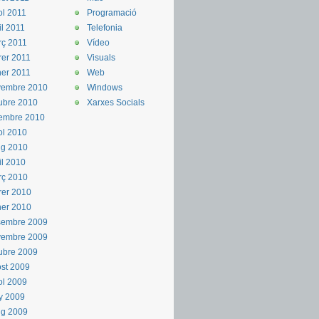
iol 2011
Programació
il 2011
Telefonia
ç 2011
Vídeo
rer 2011
Visuals
er 2011
Web
vembre 2010
Windows
ubre 2010
Xarxes Socials
embre 2010
iol 2010
ig 2010
il 2010
rç 2010
rer 2010
er 2010
sembre 2009
vembre 2009
ubre 2009
st 2009
iol 2009
y 2009
ig 2009