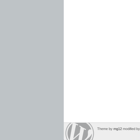
Theme by
mg12
modified b