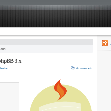
aris’
phpBB 3.x
letaire
6 comentaris