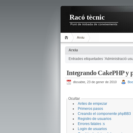
Racó tècnic
Punt de trobada de coneixements
Arxiu
Arxiu
Entrades etiquetades ‘Administració usu
Integrando CakePHP y 
dissabte, 23 de gener de 2010
Boo
Ocultar
Antes de empezar
Primeros pasos
Creando el componente phpBB3
Registro de usuarios
Errores fatales :s
Login de usuarios