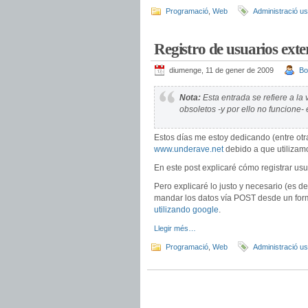
Programació
,
Web
Administració us
Registro de usuarios ext
diumenge, 11 de gener de 2009
Bo
Nota:
Esta entrada se refiere a la
obsoletos -y por ello no funcione-
Estos días me estoy dedicando (entre otra
www.underave.net
debido a que utilizamo
En este post explicaré cómo registrar us
Pero explicaré lo justo y necesario (es de
mandar los datos vía POST desde un form
utilizando google
.
Llegir més…
Programació
,
Web
Administració us