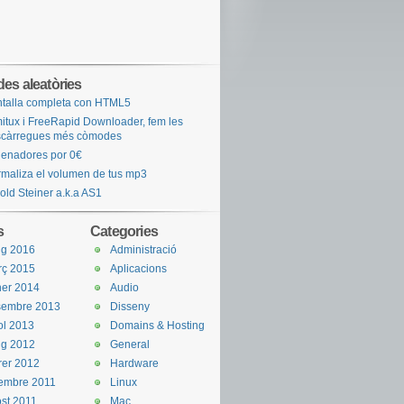
des aleatòries
talla completa con HTML5
imitux i FreeRapid Downloader, fem les
scàrregues més còmodes
enadores por 0€
maliza el volumen de tus mp3
old Steiner a.k.a AS1
s
Categories
ig 2016
Administració
rç 2015
Aplicacions
er 2014
Audio
sembre 2013
Disseny
iol 2013
Domains & Hosting
ig 2012
General
rer 2012
Hardware
embre 2011
Linux
st 2011
Mac