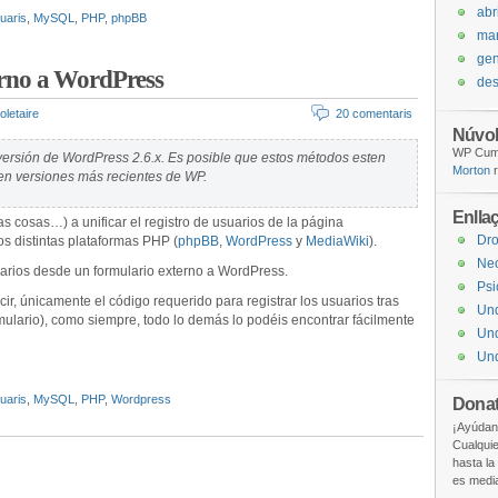
abr
uaris
,
MySQL
,
PHP
,
phpBB
ma
gen
erno a WordPress
de
oletaire
20 comentaris
Núvol
WP Cumu
 versión de WordPress 2.6.x. Es posible que estos métodos esten
Morton
r
 en versiones más recientes de WP.
Enlla
s cosas…) a unificar el registro de usuarios de la página
Dr
s distintas plataformas PHP (
phpBB
,
WordPress
y
MediaWiki
).
Ne
uarios desde un formulario externo a WordPress.
Psi
cir, únicamente el código requerido para registrar los usuarios tras
Un
ulario), como siempre, todo lo demás lo podéis encontrar fácilmente
Und
Und
uaris
,
MySQL
,
PHP
,
Wordpress
Donat
¡Ayúdan
Cualquie
hasta la
es medi