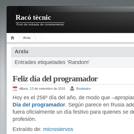
Racó tècnic
Punt de trobada de coneixements
Arxiu
Arxiu
Entrades etiquetades ‘Random’
Feliz día del programador
dilluns, 13 de setembre de 2010
Booletaire
Hoy es el 256º día del año, de modo que –apropia
Día del programador
. Según parece en Rusia ad
fuera oficialmente un día festivo para quienes se 
profesión.
Extraído de:
microsiervos