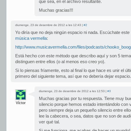
que sea, en el archivo resultante.
Muchas gracias!!!
diumenge, 23 de desembre de 2012 a les 12:43 |
#2
Yo diría que no deja ningún espacio ni nada. Escúchate este 
música vermella
:
http://www.musicavermella.com/files/podcasts/chooko_bo
Está hecho con este método que describo aquí y son 5 tema
distinguen entre ellos (o al menos eso creo yo).
Si lo piensas fríamente, esto al final lo que hace es unir el últ
primero del siguiente tema, así que no debería dejar espacio.
diumenge, 23 de desembre de 2012 a les 12:53 |
#3
Muchas gracias por tu respuesta. Tiene muy buen
Víctor
silencio porque hemos estado intentándolo con va
pero siempre deja un pequeño silencio entre ell
lee la cabecera, o sea, datos que no son de audi
ver qué tal.
Si me funciona, me acabas de hacer un mundo! 