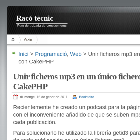
Racó tècnic
Punt de trobada de coneixements
Arxiu
Inici
>
Programació
,
Web
> Unir ficheros mp3 en
con CakePHP
Unir ficheros mp3 en un único fiche
CakePHP
diumenge, 16 de gener de 2011
Booletaire
Recientemente he creado un podcast para la pági
con el inconveniente añadido de que se suben mp
cada publicación.
Para solucionarlo he utilizado la librería getid3 par