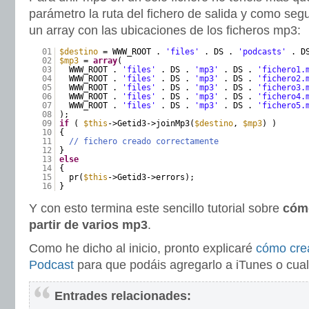
parámetro la ruta del fichero de salida y como se
un array con las ubicaciones de los ficheros mp3:
01
$destino
= WWW_ROOT .
'files'
. DS .
'podcasts'
. D
02
$mp3
=
array
(
03
WWW_ROOT .
'files'
. DS .
'mp3'
. DS .
'fichero1.
04
WWW_ROOT .
'files'
. DS .
'mp3'
. DS .
'fichero2.
05
WWW_ROOT .
'files'
. DS .
'mp3'
. DS .
'fichero3.
06
WWW_ROOT .
'files'
. DS .
'mp3'
. DS .
'fichero4.
07
WWW_ROOT .
'files'
. DS .
'mp3'
. DS .
'fichero5.
08
);
09
if
(
$this
->Getid3->joinMp3(
$destino
,
$mp3
) )
10
{
11
// fichero creado correctamente
12
}
13
else
14
{
15
pr(
$this
->Getid3->errors);
16
}
Y con esto termina este sencillo tutorial sobre
cómo
partir de varios mp3
.
Como he dicho al inicio, pronto explicaré
cómo cre
Podcast
para que podáis agregarlo a iTunes o cual
Entrades relacionades: