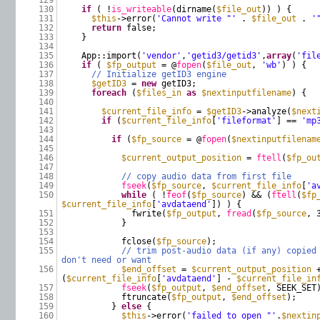
129
130
if
( !
is_writeable
(dirname(
$file_out
)) ) {
131
$this
->error(
'Cannot write "'
.
$file_out
.
'
132
return
false;
133
}
134
135
App::import(
'vendor'
,
'getid3/getid3'
,
array
(
'fil
136
if
(
$fp_output
= @
fopen
(
$file_out
,
'wb'
) ) {
137
// Initialize getID3 engine
138
$getID3
=
new
getID3;
139
foreach
(
$files_in
as
$nextinputfilename
) {
140
141
$current_file_info
=
$getID3
->analyze(
$next
142
if
(
$current_file_info
[
'fileformat'
] ==
'mp
143
144
if
(
$fp_source
= @
fopen
(
$nextinputfilenam
145
146
$current_output_position
=
ftell
(
$fp_ou
147
148
// copy audio data from first file
149
fseek
(
$fp_source
,
$current_file_info
[
'a
150
while
( !
feof
(
$fp_source
) && (
ftell
(
$fp
$current_file_info
[
'avdataend'
]) ) {
151
fwrite(
$fp_output
,
fread
(
$fp_source
, 
152
}
153
154
fclose(
$fp_source
);
155
// trim post-audio data (if any) copied
don't need or want
156
$end_offset
=
$current_output_position
(
$current_file_info
[
'avdataend'
] -
$current_file_in
157
fseek
(
$fp_output
,
$end_offset
, SEEK_SET
158
ftruncate(
$fp_output
,
$end_offset
);
159
}
else
{
160
$this
->error(
'failed to open "'
.
$nextin