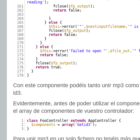
reading'
);
161
fclose(
$fp_output
);
162
return
false;
163
164
}
165
}
else
{
166
$this
->error(
'"'
.
$nextinputfilename
.
'" is
167
fclose(
$fp_output
);
168
return
false;
169
}
170
}
171
}
else
{
172
$this
->error(
'failed to open "'
.
$file_out
.
'" 
173
return
false;
174
}
175
fclose(
$fp_output
);
176
return
true;
177
}
178
}
Con este componente podéis tanto unir mp3 como le
id3.
Evidentemente, antes de poder utilizar el compone
el array de componentes de vuestro controlador:
1
class
FooController
extends
AppController {
2
$components
=
array
(
'Getid3'
);
3
}
Para unir mp3 en un solo fichero no tenéis más q