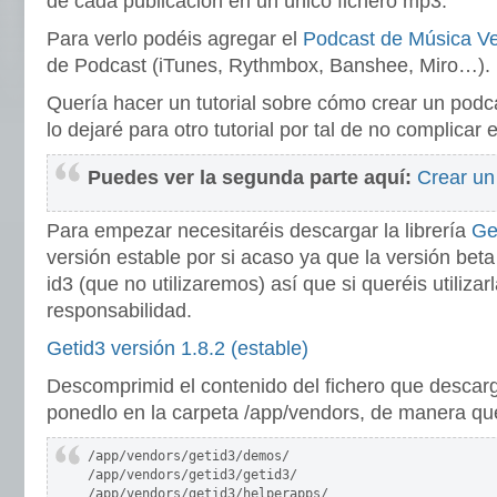
de cada publicación en un único fichero mp3.
Para verlo podéis agregar el
Podcast de Música Ve
de Podcast (iTunes, Rythmbox, Banshee, Miro…).
Quería hacer un tutorial sobre cómo crear un po
lo dejaré para otro tutorial por tal de no complicar e
Puedes ver la segunda parte aquí:
Crear u
Para empezar necesitaréis descargar la librería
Ge
versión estable por si acaso ya que la versión beta 
id3 (que no utilizaremos) así que si queréis utilizar
responsabilidad.
Getid3 versión 1.8.2 (estable)
Descomprimid el contenido del fichero que descar
ponedlo en la carpeta /app/vendors, de manera qu
/app/vendors/getid3/demos/

/app/vendors/getid3/getid3/

/app/vendors/getid3/helperapps/
