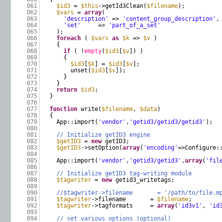
061
$id3
=
$this
->getId3Clean(
$filename
);
062
$vars
=
array
(
063
'description'
=>
'content_group_description'
,
064
'set'
=>
'part_of_a_set'
065
);
066
foreach
(
$vars
as
$k
=>
$v
)
067
{
068
if
( !
empty
(
$id3
[
$v
]) )
069
{
070
$id3
[
$k
] =
$id3
[
$v
];
071
unset(
$id3
[
$v
]);
072
}
073
}
074
return
$id3
;
075
}
076
077
function
write(
$filename
,
$data
)
078
{
079
App::import(
'vendor'
,
'getid3/getid3/getid3'
);
080
081
// Initialize getID3 engine
082
$getID3
=
new
getID3;
083
$getID3
->setOption(
array
(
'encoding'
=>Configure:
084
085
App::import(
'vendor'
,
'getid3/getid3'
,
array
(
'fil
086
087
// Initialize getID3 tag-writing module
088
$tagwriter
=
new
getid3_writetags;
089
090
//$tagwriter->filename = '/path/to/file.mp
091
$tagwriter
->filename =
$filename
;
092
$tagwriter
->tagformats =
array
(
'id3v1'
,
'id
093
094
// set various options (optional)