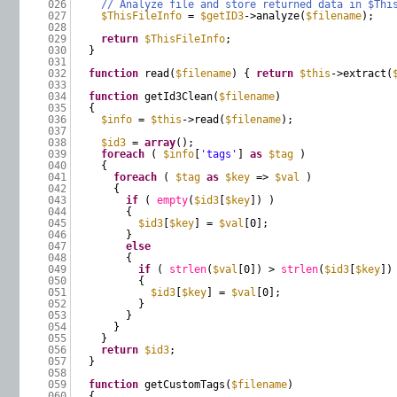
026
// Analyze file and store returned data in $Thi
027
$ThisFileInfo
=
$getID3
->analyze(
$filename
);
028
029
return
$ThisFileInfo
;
030
}
031
032
function
read(
$filename
) {
return
$this
->extract(
033
034
function
getId3Clean(
$filename
)
035
{
036
$info
=
$this
->read(
$filename
);
037
038
$id3
=
array
();
039
foreach
(
$info
[
'tags'
]
as
$tag
)
040
{
041
foreach
(
$tag
as
$key
=>
$val
)
042
{
043
if
(
empty
(
$id3
[
$key
]) )
044
{
045
$id3
[
$key
] =
$val
[0];
046
}
047
else
048
{
049
if
(
strlen
(
$val
[0]) >
strlen
(
$id3
[
$key
])
050
{
051
$id3
[
$key
] =
$val
[0];
052
}
053
}
054
}
055
}
056
return
$id3
;
057
}
058
059
function
getCustomTags(
$filename
)
060
{