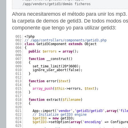
/app/vendors/getid3/demás ficheros
Ahora necesitaremos el método para unir los mp3.
la carpeta de demos de getid3. De todos modos o
componente que tengo yo para utilizar getid3:
001
<?php
002
// /app/controllers/components/getid3.php
003
class
Getid3Component
extends
Object
004
{
005
public
$errors
=
array
();
006
007
function
__construct()
008
{
009
set_time_limit(20*3600);
010
ignore_user_abort(false);
011
}
012
013
function
error(
$text
)
014
{
015
array_push
(
$this
->errors,
$text
);
016
}
017
018
function
extract(
$filename
)
019
{
020
021
App::import(
'vendor'
,
'getid3/getid3'
,
array
(
'fil
022
// Initialize getID3 engine
023
$getID3
=
new
getID3;
024
$getID3
->setOption(
array
(
'encoding'
=> Configur
025