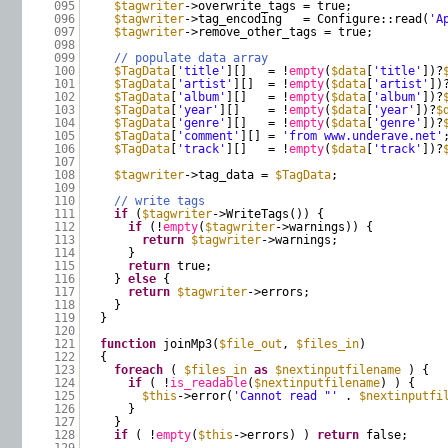
095
$tagwriter
->overwrite_tags = true;
096
$tagwriter
->tag_encoding = Configure::read(
'A
097
$tagwriter
->remove_other_tags = true;
098
099
// populate data array
100
$TagData
[
'title'
][] = !
empty
(
$data
[
'title'
])?
101
$TagData
[
'artist'
][] = !
empty
(
$data
[
'artist'
])
102
$TagData
[
'album'
][] = !
empty
(
$data
[
'album'
])?
103
$TagData
[
'year'
][] = !
empty
(
$data
[
'year'
])?
$
104
$TagData
[
'genre'
][] = !
empty
(
$data
[
'genre'
])?
105
$TagData
[
'comment'
][] =
'from www.underave.net'
106
$TagData
[
'track'
][] = !
empty
(
$data
[
'track'
])?
107
108
$tagwriter
->tag_data =
$TagData
;
109
110
// write tags
111
if
(
$tagwriter
->WriteTags()) {
112
if
(!
empty
(
$tagwriter
->warnings)) {
113
return
$tagwriter
->warnings;
114
}
115
return
true;
116
}
else
{
117
return
$tagwriter
->errors;
118
}
119
}
120
121
function
joinMp3(
$file_out
,
$files_in
)
122
{
123
foreach
(
$files_in
as
$nextinputfilename
) {
124
if
( !
is_readable
(
$nextinputfilename
) ) {
125
$this
->error(
'Cannot read "'
.
$nextinputfi
126
}
127
}
128
if
( !
empty
(
$this
->errors) )
return
false;