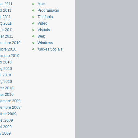
st 2011
Mac
iol 2011
Programació
il 2011
Telefonia
ç 2011
Vídeo
rer 2011
Visuals
er 2011
Web
vembre 2010
Windows
ubre 2010
Xarxes Socials
embre 2010
iol 2010
ig 2010
il 2010
rç 2010
rer 2010
er 2010
sembre 2009
vembre 2009
ubre 2009
st 2009
iol 2009
y 2009