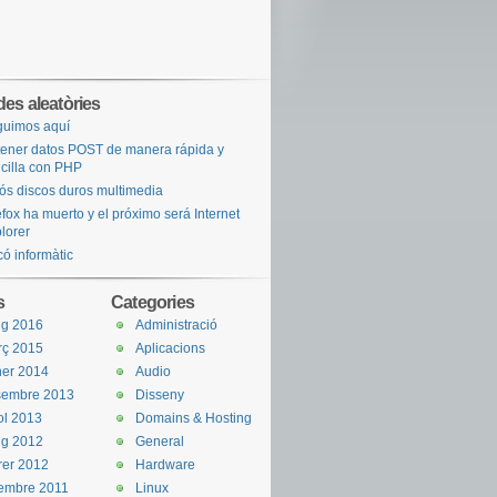
des aleatòries
uimos aquí
ener datos POST de manera rápida y
cilla con PHP
ós discos duros multimedia
efox ha muerto y el próximo será Internet
lorer
ó informàtic
s
Categories
ig 2016
Administració
rç 2015
Aplicacions
er 2014
Audio
sembre 2013
Disseny
iol 2013
Domains & Hosting
ig 2012
General
rer 2012
Hardware
embre 2011
Linux