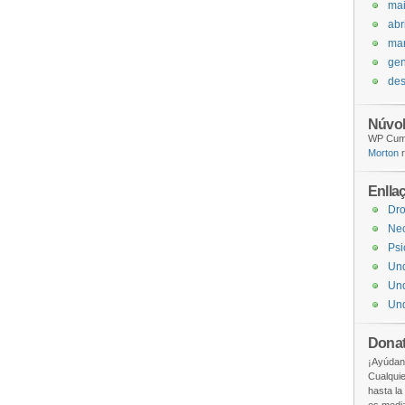
ma
abr
ma
gen
de
Núvol
WP Cumu
Morton
r
Enlla
Dr
Ne
Psi
Un
Und
Und
Donat
¡Ayúdan
Cualquie
hasta la