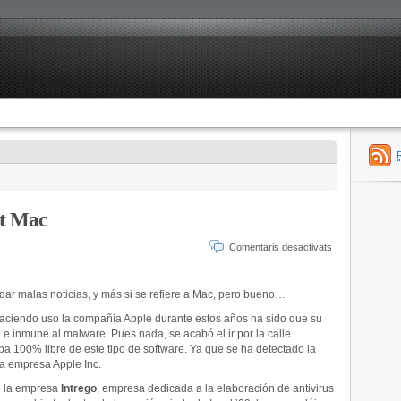
et Mac
Comentaris desactivats
ar malas noticias, y más si se refiere a
Mac
, pero bueno…
haciendo uso la
compañí­a
Apple
durante estos años ha sido que su
e e inmune al
malware
. Pues nada, se acabó el ir por la calle
a 100% libre de este tipo de software. Ya que se ha detectado la
la empresa
Apple
Inc
.
o la empresa
Intrego
, empresa dedicada a la elaboración de
antivirus