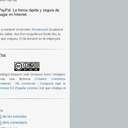
ante PayPal)
 a mantenir el servidor d'
underave
! Qualsevol
s vàlida, des d'un insignificant €urillu fins la
t que vulgueu :D (la donació es fa mitjançant
’ns
ontingut d'aquest web (inclosos texts i imatges)
sota una llicència
Creative Commons
imiento - No comercial - Compartir bajo la
icencia 3.0 España License
, tret que s'indiqui el
ra
S
de les entrades
S
dels comentaris