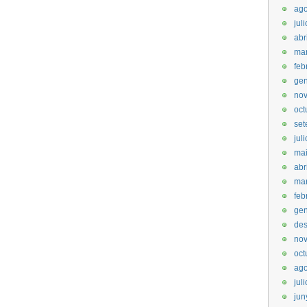
ago
jul
abr
mar
feb
gen
no
oct
set
jul
ma
abr
ma
feb
gen
de
no
oct
ago
jul
jun