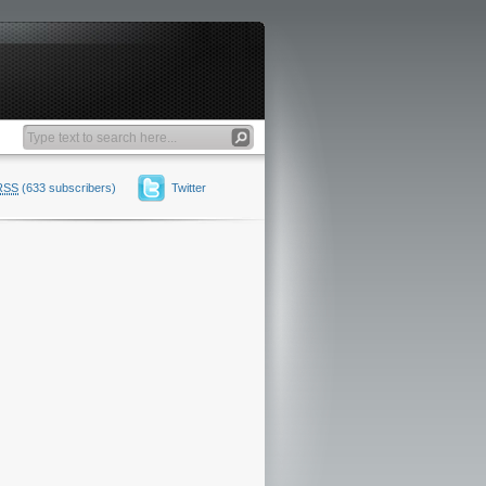
RSS
(633 subscribers)
Twitter