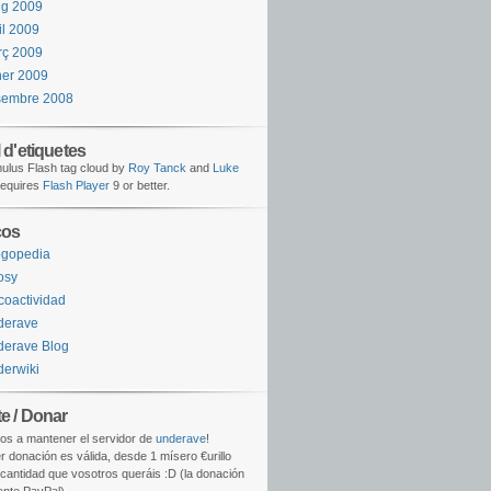
ig 2009
il 2009
rç 2009
er 2009
sembre 2008
 d'etiquetes
lus Flash tag cloud by
Roy Tanck
and
Luke
equires
Flash Player
9 or better.
ços
ogopedia
osy
coactividad
derave
erave Blog
erwiki
e / Donar
os a mantener el servidor de
underave
!
r donación es válida, desde 1 mísero €urillo
 cantidad que vosotros queráis :D (la donación