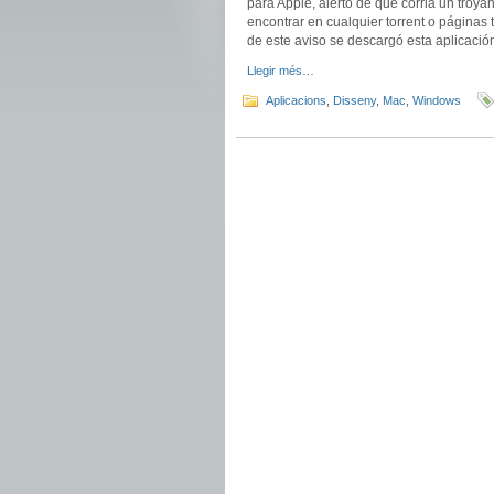
para
Apple
, alertó de que
corria
un troyan
encontrar en cualquier
torrent
o páginas 
de este aviso se descargó esta aplicació
Llegir més…
Aplicacions
,
Disseny
,
Mac
,
Windows