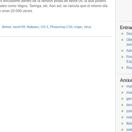
o encubierto dentro de la versión pirata de Iwork’09, la que
podéis
tales como Vagos,
Taringa
, etc. Aún así, se calcula que el mismo
día
n unas 20.000 veces.
Entra
Botnet
,
Iwork'09
,
Malware
,
OS X
,
Photoshop CS4
,
trojan
,
Virus
Seg
Obt
sen
Adi
Fir
Exp
Rac
Arxiu
ma
ma
gen
de
jul
ma
feb
set