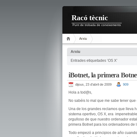
Racó tècnic
Punt de trobada de coneixements
Arxiu
Arxiu
Entrades etiquetades ‘OS X’
iBotnet, la primera Botn
dijous, 23 d'abril de 2009
909
Hola a
tod
@s,
No
sabéis
lo mal que me sabe tener que d
Una de los grandes reclamos que lleva 
sistema
opertivo
, OS X, era impenetrabl
orgulloso de que nuestro ordenador estab
primera
Botnet
para los ordenadores de 
Todo empezó a principios de año cuand