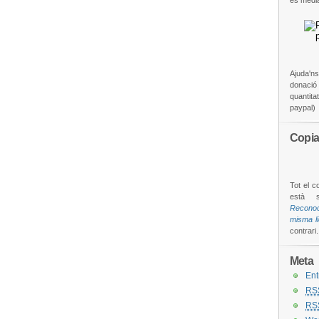
es medi
Ajuda'ns
donació é
quantita
paypal)
Copia
Tot el c
està 
Reconoc
misma l
contrari.
Meta
Ent
RS
RS