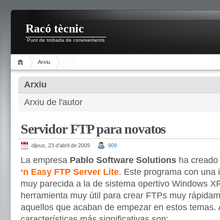
Racó tècnic
Punt de trobada de coneixements
Arxiu
Arxiu
Arxiu de l'autor
Servidor FTP para novatos
dijous, 23 d'abril de 2009
909
La empresa
Pablo Software Solutions
ha creado 
‘n Easy FTP Server Lite
. Este programa con una in
muy parecida a la de sistema opertivo Windows X
herramienta muy útil para crear FTPs muy rápidam
aquellos que acaban de empezar en estos temas. 
características más significativas son: