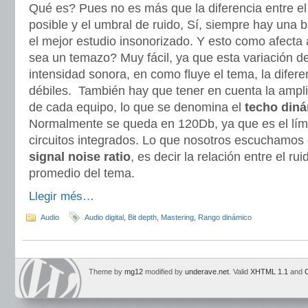
Qué es? Pues no es más que la diferencia entre el
posible y el umbral de ruido, Sí, siempre hay una 
el mejor estudio insonorizado. Y esto como afecta
sea un temazo? Muy fácil, ya que esta variación de
intensidad sonora, en como fluye el tema, la difere
débiles. También hay que tener en cuenta la ampli
de cada equipo, lo que se denomina el
techo din
Normalmente se queda en 120Db, ya que es el lími
circuitos integrados. Lo que nosotros escuchamos 
signal noise ratio
, es decir la relación entre el rui
promedio del tema.
Llegir més…
Audio
Audio digital
,
Bit depth
,
Mastering
,
Rango dinámico
Theme by
mg12
modified by
underave.net
. Valid
XHTML 1.1
and