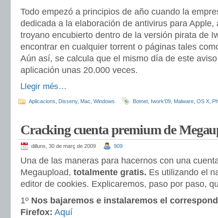
Todo empezó a principios de año cuando la empr
dedicada a la elaboración de
antivirus
para
Apple
,
troyano encubierto dentro de la versión pirata de I
encontrar en cualquier
torrent
o páginas tales com
Aún así, se calcula que el mismo
día
de este aviso
aplicación unas 20.000 veces.
Llegir més…
Aplicacions
,
Disseny
,
Mac
,
Windows
Botnet
,
Iwork'09
,
Malware
,
OS X
,
Ph
Cracking cuenta premium de Megaup
dilluns, 30 de març de 2009
909
Una de las maneras para hacernos con una cuent
Megaupload,
totalmente gratis.
Es utilizando el 
editor de cookies. Explicaremos, paso por paso, qu
1º
Nos bajaremos e instalaremos el correspond
Firefox:
Aquí