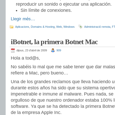
reproducir un sonido o ejecutar una aplicación.
Sin límite de conexiones.
Llegir més…
Aplicacions
,
Domains & Hosting
,
Web
,
Windows
Administració remota
,
FT
iBotnet, la primera Botnet Mac
dijous, 23 d'abril de 2009
909
Hola a
tod
@s,
No
sabéis
lo mal que me sabe tener que dar malas 
refiere a
Mac
, pero bueno…
Una de los grandes reclamos que lleva haciendo u
durante estos años ha sido que su sistema
opertiv
impenetrable e inmune al
malware
. Pues nada, se a
orgulloso de que nuestro ordenador estaba 100% li
software. Ya que se ha detectado la primera
Botne
de la empresa
Apple
Inc
.