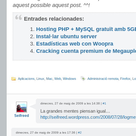
aquest possible aquest post. ^^!
Entrades relacionades:
Hosting PHP + MySQL gratuït amb 5GB
Instal·lar ubuntu server
Estadísticas web con Woopra
Cracking cuenta premium de Megauplo
Aplicacions
,
Linux
,
Mac
,
Web
,
Windows
Administració remota
,
Firefox
,
Lo
dimecres, 27 de maig de 2009 a les 14:38 |
#1
La grandes mentes piensan igual…
Seifreed
http://seifreed.wordpress.com/2008/07/28/logme
dimecres, 27 de maig de 2009 a les 17:36 |
#2