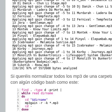
Applying mp3 gain change of -2 to 09 M_Box - Decadence Li
10 Dj Danik - Chun Li Stage.mp3
Applying mp3 gain change of -5 to 10 Dj Danik - Chun Li S
11 Murdarah - Ladera Da Morte.mp3
Applying mp3 gain change of -5 to 11 Murdarah - Ladera Da
12 Fernival - Tempfesta.mp3
Applying mp3 gain change of -3 to 12 Fernival - Tempfesta
13 Jera - Gentleman.mp3
Applying mp3 gain change of -4 to 13 Jera - Gentleman.mp3
13 Montek - Know Your Limits.mp3
Applying mp3 gain change of -7 to 13 Montek - Know Your L
14 Pinyol - Elepumbab.mp3
Applying mp3 gain change of 1 to 14 Pinyol - Elepumbab.mp
15 Icebreaker - Melamina Sunrise.mp3
Applying mp3 gain change of -4 to 15 Icebreaker - Melamin
16 Korby - Journeys.mp3
Applying mp3 gain change of -1 to 16 Korby - Journeys.mp3
17 Monolith Vs Bunkertronics - Lifesupport System (Bunker
Applying mp3 gain change of -4 to 17 Monolith Vs Bunkertr
(Bunkersphere Bodymix).mp3...
18 Sikotik - Roow.mp3
[19/19] 97% of 5572608 bytes analyzed
Si queréis normalizar todos los mp3 de una carpet
con algún código bash como este:
1
find
. -
type
d -print |
2
while
read
dirname
3
do
4
cd
"$dirname"
5
mp3gain -r -k *.mp3
6
cd
-
7
done