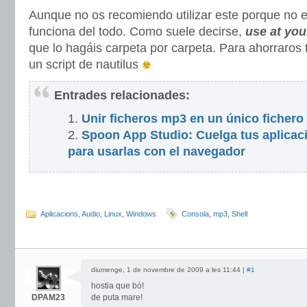
Aunque no os recomiendo utilizar este porque no 
funciona del todo. Como suele decirse,
use at you
que lo hagáis carpeta por carpeta. Para ahorraros 
un script de nautilus
Entrades relacionades:
Unir ficheros mp3 en un único fiche
Spoon App Studio: Cuelga tus aplicaci
para usarlas con el navegador
Aplicacions
,
Audio
,
Linux
,
Windows
Consola
,
mp3
,
Shell
diumenge, 1 de novembre de 2009 a les 11:44 |
#1
hostia que bò!
DPAM23
de puta mare!