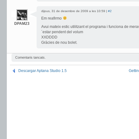
dijous, 31 de desembre de 2009 a les 10:59 |
#2
Em reafirmo
DPAM23
Avui mateix estic utilitzant el programa i funciona de mera
´estar pendent del volum
XXDDDD
Gràcies de nou bolet.
Comentaris tancats.
Descargar Aptana Studio 1.5
Gettin