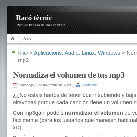
Racó tècnic
Punt de trobada de coneixements
Arxiu
Inici
>
Aplicacions
,
Audio
,
Linux
,
Windows
> Norm
mp3
Normaliza el volumen de tus mp3
diumenge, 1 de novembre de 2009
Booletaire
¿¿No estáis hartos de tener que ir subiendo y baj
altavoces porque cada canción tiene un volumen di
Con mp3gain podéis
normalizar el volumen
de v
fácilmente (para los usuarios que manejen habitual
xD).