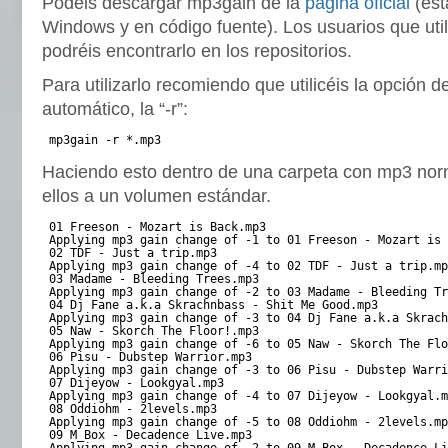
Podéis descargar mp3gain de la
página oficial
(est
Windows y en código fuente). Los usuarios que util
podréis encontrarlo en los repositorios.
Para utilizarlo recomiendo que utilicéis la opción 
automático, la “-r”:
mp3gain -r *.mp3
Haciendo esto dentro de una carpeta con mp3 nor
ellos a un volumen estándar.
01 Freeson - Mozart is Back.mp3
Applying mp3 gain change of -1 to 01 Freeson - Mozart is 
02 TDF - Just a trip.mp3
Applying mp3 gain change of -4 to 02 TDF - Just a trip.mp
03 Madame - Bleeding Trees.mp3
Applying mp3 gain change of -2 to 03 Madame - Bleeding Tr
04 Dj Fane a.k.a Skrachnbass - Shit Me Good.mp3
Applying mp3 gain change of -3 to 04 Dj Fane a.k.a Skrach
05 Naw - Skorch The Floor!.mp3
Applying mp3 gain change of -6 to 05 Naw - Skorch The Flo
06 Pisu - Dubstep Warrior.mp3
Applying mp3 gain change of -3 to 06 Pisu - Dubstep Warri
07 Dijeyow - Lookgyal.mp3
Applying mp3 gain change of -4 to 07 Dijeyow - Lookgyal.m
08 Oddiohm - 2levels.mp3
Applying mp3 gain change of -5 to 08 Oddiohm - 2levels.mp
09 M_Box - Decadence Live.mp3