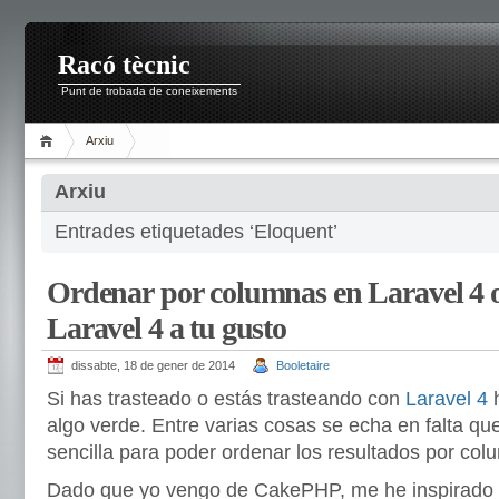
Racó tècnic
Punt de trobada de coneixements
Arxiu
Arxiu
Entrades etiquetades ‘Eloquent’
Ordenar por columnas en Laravel 4 
Laravel 4 a tu gusto
dissabte, 18 de gener de 2014
Booletaire
Si has trasteado o estás trasteando con
Laravel 4
h
algo verde. Entre varias cosas se echa en falta q
sencilla para poder ordenar los resultados por col
Dado que yo vengo de CakePHP, me he inspirado e