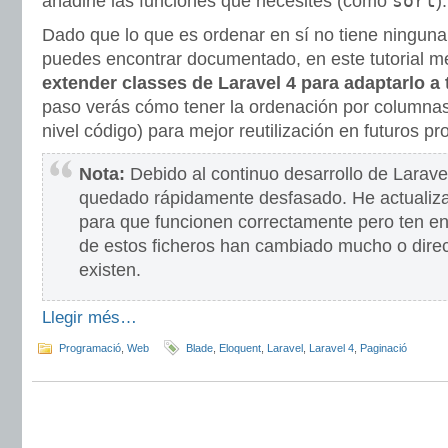
sort
añadirle las funciones que necesites (como
).
Dado que lo que es ordenar en sí no tiene ninguna
puedes encontrar documentado, en este tutorial 
extender classes de Laravel 4 para adaptarlo a
paso verás cómo tener la ordenación por columnas
nivel código) para mejor reutilización en futuros pr
Nota:
Debido al continuo desarrollo de Laravel
quedado rápidamente desfasado. He actualiza
para que funcionen correctamente pero ten e
de estos ficheros han cambiado mucho o dire
existen.
Llegir més…
Programació
,
Web
Blade
,
Eloquent
,
Laravel
,
Laravel 4
,
Paginació