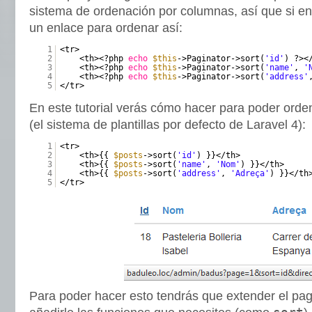
sistema de ordenación por columnas, así que si 
un enlace para ordenar así:
1
<tr>
2
<th><?php
echo
$this
->Paginator->sort(
'id'
) ?><
3
<th><?php
echo
$this
->Paginator->sort(
'name'
,
'
4
<th><?php
echo
$this
->Paginator->sort(
'address'
5
</tr>
En este tutorial verás cómo hacer para poder orden
(el sistema de plantillas por defecto de Laravel 4):
1
<tr>
2
<th>{{
$posts
->sort(
'id'
) }}</th>
3
<th>{{
$posts
->sort(
'name'
,
'Nom'
) }}</th>
4
<th>{{
$posts
->sort(
'address'
,
'Adreça'
) }}</th
5
</tr>
Para poder hacer esto tendrás que extender el pag