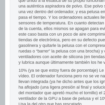
que unido a la estática de su propio funcionam
una auténtica aspiradora de polvo. Ese polvo 
una vez dentro del ordenador, y esa pelusa 
pasa el tiempo. Y los ordenadores actuales ll
sensores de temperatura. En cuanto detectan
de la cuenta, ellos mismos se apagan para evit
este caso basta con un poco de aire comprim
tiendas de electrónica, pero en su defecto pu
gasolinera y quitarle la pelusa con el compres
ruedas o “barrer” la pelusa con una brocha) y
ventiladores con aceite de silicona (en tiendas
y lubrica aunque últimamente también los he vi
10% (ya se que estoy fuera de porcentaje) Le fa
vídeo. El ordenador funciona pero no se ve na
llevan integrada (ya he dicho antes que los ig
ha aflojado (una ligera presión al final y soluc
del montador que apretó mucho el tornillo) el
ventilador de la GPU a base de pelusa y el 10
Usa la del otro que has rescatado.