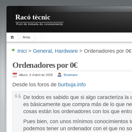
Racó tècnic
Punt de trobada de coneixements
Arxiu
Inici
>
General
,
Hardware
> Ordenadores por 0€
Ordenadores por 0€
dilluns, 6 d'abril de 2009
Booletaire
Desde los foros de
burbuja.info
De todos es sabido que si algo caracteriza la c
es básicamente que compra más de lo que nec
cosas están los ordenadores con los que entra
Pues bien, con unos mínimos conocimientos té
podemos tener un ordenador con el que no solo