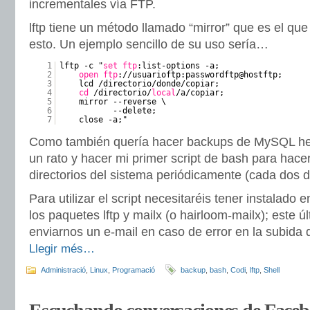
incrementales vía FTP.
lftp tiene un método llamado “mirror” que es el que
esto. Un ejemplo sencillo de su uso sería…
1
lftp -c "
set
ftp
:list-options -a;
2
open
ftp
://usuarioftp:passwordftp@hostftp;
3
lcd /directorio/donde/copiar;
4
cd
/directorio/
local
/a/copiar;
5
mirror --reverse \
6
--delete;
7
close -a;"
Como también quería hacer backups de MySQL he
un rato y hacer mi primer script de bash para hace
directorios del sistema periódicamente (cada dos d
Para utilizar el script necesitaréis tener instalado e
los paquetes lftp y mailx (o hairloom-mailx); este ú
enviarnos un e-mail en caso de error en la subida
Llegir més…
Administració
,
Linux
,
Programació
backup
,
bash
,
Codi
,
lftp
,
Shell