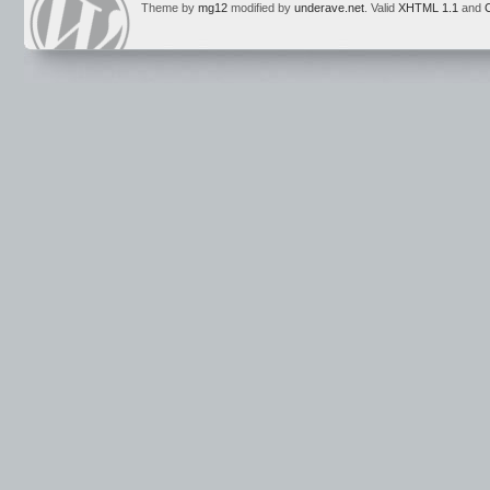
Theme by
mg12
modified by
underave.net
. Valid
XHTML 1.1
and