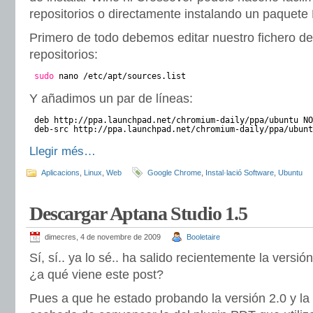
repositorios o directamente instalando un paquete
Primero de todo debemos editar nuestro fichero de
repositorios:
sudo
nano /etc/apt/sources.list
Y añadimos un par de líneas:
deb http://ppa.launchpad.net/chromium-daily/ppa/ubuntu NO
deb-src http://ppa.launchpad.net/chromium-daily/ppa/ubunt
Llegir més…
Aplicacions
,
Linux
,
Web
Google Chrome
,
Instal·lació Software
,
Ubuntu
Descargar Aptana Studio 1.5
dimecres, 4 de novembre de 2009
Booletaire
Sí, sí.. ya lo sé.. ha salido recientemente la versi
¿a qué viene este post?
Pues a que he estado probando la versión 2.0 y la