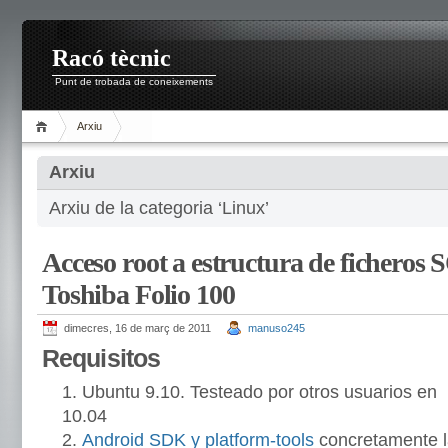
Racó tècnic
Punt de trobada de coneixements
Arxiu
Arxiu
Arxiu de la categoria ‘Linux’
Acceso root a estructura de ficheros 
Toshiba Folio 100
dimecres, 16 de març de 2011
manuso245
Requisitos
Ubuntu 9.10. Testeado por otros usuarios en
10.04
Android SDK y platform-tools
concretamente 