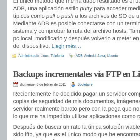
El único método que me ha dado resultado es el us
ADB, una aplicación estilo
putty
para acceder med
típicos como
pull
o
push
a los archivos de SO de un
Mediante ADB es posible conectarse con un termina
sistema y comprobar la ruta del archivo hosts. Tamb
pc local, modificarlo y después volverlo a meter en
del dispositivo.
Llegir més…
Administració
,
Linux
,
Telefonia
ADB
,
Android
,
Java
,
Ubuntu
Backups incrementales vía FTP en L
diumenge, 6 de febrer de 2011
Booletaire
Recientemente he decidido pagar un servidor comp
copias de seguridad de mis documentos, imágene
servidor realmente barato pero con la pega que n
lo que me ha impedido utilizar aplicaciones como r
Después de buscar un rato la única solución viabl
sido lftp, ya que es el único modo que he encontr